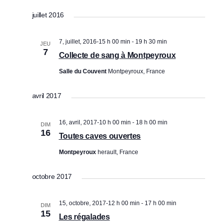
a
a
Sélectionnez
juillet 2016
une
v
v
date.
i
i
7, juillet, 2016-15 h 00 min
-
19 h 30 min
JEU
g
g
7
Collecte de sang à Montpeyroux
a
a
Salle du Couvent
Montpeyroux, France
t
t
i
i
avril 2017
o
o
n
16, avril, 2017-10 h 00 min
-
18 h 00 min
DIM
n
d
16
Toutes caves ouvertes
p
e
Montpeyroux
herault, France
a
v
r
u
octobre 2017
c
e
o
s
15, octobre, 2017-12 h 00 min
-
17 h 00 min
DIM
15
Les régalades
É
n