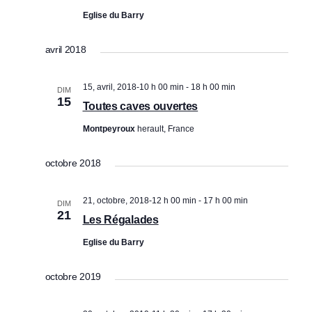
v
Eglise du Barry
s
è
u
avril 2018
n
l
e
t
15, avril, 2018-10 h 00 min
-
18 h 00 min
DIM
m
15
a
Toutes caves ouvertes
e
t
Montpeyroux
herault, France
n
i
t
octobre 2018
o
n
21, octobre, 2018-12 h 00 min
-
17 h 00 min
DIM
s
21
Les Régalades
Eglise du Barry
octobre 2019