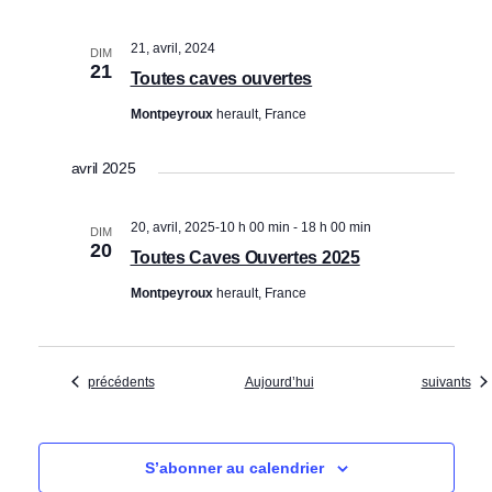
21, avril, 2024
DIM
21
Toutes caves ouvertes
Montpeyroux
herault, France
avril 2025
20, avril, 2025-10 h 00 min
-
18 h 00 min
DIM
20
Toutes Caves Ouvertes 2025
Montpeyroux
herault, France
Évènements
Évènement
précédents
Aujourd’hui
suivants
S’abonner au calendrier