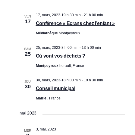
v
v
date.
i
i
17, mars, 2023-19 h 30 min
-
21 h 00 min
VEN
g
g
17
Conférence « Ecrans chez l’enfant »
a
a
Médiathèque
Montpeyroux
t
t
i
i
25, mars, 2023-8 h 00 min
-
13 h 00 min
SAM
o
25
Où vont vos déchets ?
o
n
Montpeyroux
herault, France
n
d
p
e
30, mars, 2023-18 h 00 min
-
19 h 30 min
JEU
a
30
v
Conseil municipal
r
u
Mairie
, France
c
e
mai 2023
o
s
É
n
3, mai, 2023
v
MER
s