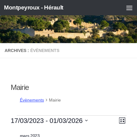
Montpeyroux - Hérault
Skip to content
ARCHIVES :
ÉVÈNEMENTS
Mairie
Évènements
Mairie
Évènements
N
N
17/03/2023
 - 
01/03/2026
Liste
a
a
Sélectionnez
mars 2023
une