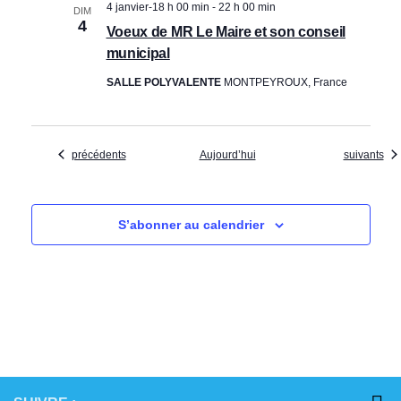
4 janvier-18 h 00 min
-
22 h 00 min
DIM
4
Voeux de MR Le Maire et son conseil
municipal
SALLE POLYVALENTE
MONTPEYROUX, France
Évènements
Évènement
précédents
Aujourd’hui
suivants
S’abonner au calendrier