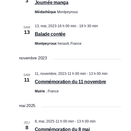
3
Journée manga
è
u
Médiathèque
Montpeyroux
n
l
e
t
13, mai, 2023-16 h 00 min
-
18 h 30 min
SAM
m
13
a
Balade contée
e
t
Montpeyroux
herault, France
n
i
t
novembre 2023
o
n
11, novembre, 2023-11 h 00 min
-
13 h 00 min
SAM
s
11
Commémoration du 11 novembre
Mairie
, France
mai 2025
8, mai, 2025-11 h 00 min
-
13 h 00 min
JEU
8
Commémoration du 8 mai