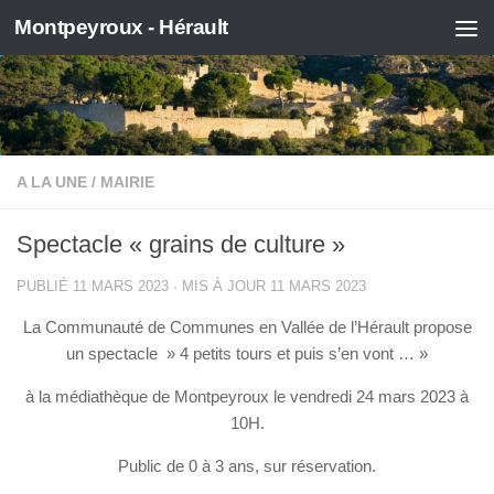
Montpeyroux - Hérault
Skip to content
A LA UNE
/
MAIRIE
Spectacle « grains de culture »
PUBLIÉ
11 MARS 2023
· MIS À JOUR
11 MARS 2023
La Communauté de Communes en Vallée de l’Hérault propose
un spectacle » 4 petits tours et puis s’en vont … »
à la médiathèque de Montpeyroux le vendredi 24 mars 2023 à
10H.
Public de 0 à 3 ans, sur réservation.