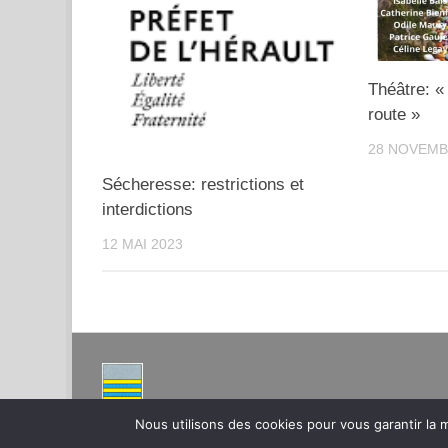
Abonnez vous à notre new
Théâtre: « 
Nous aimerions vous tenir au courant de nos der
route »
28 NOVEMB
Sécheresse: restrictions et
interdictions
12 MAI 2023
Nous utilisons des cookies pour vous garantir la m
Montpeyroux – Hérault Site de la Mairie