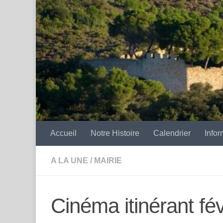
Skip to content
Accueil
Notre Histoire
Calendrier
Infor
A LA UNE
/
MAIRIE
Cinéma itinérant fé