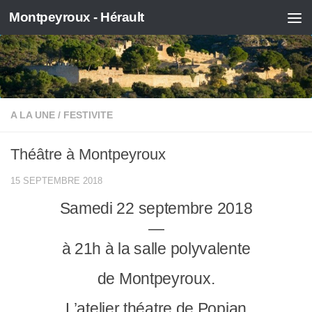
Montpeyroux - Hérault
Skip to content
A LA UNE
/
FESTIVITE
Théâtre à Montpeyroux
15 SEPTEMBRE 2018
Samedi 22 septembre 2018
—
à 21h à la salle polyvalente
de Montpeyroux.
L’atelier théatre de Popian