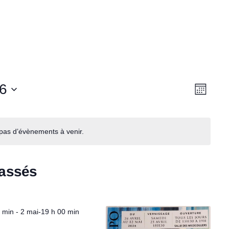
N
N
6
Mois
a
a
v
a pas d’évènements à venir.
v
i
i
g
passés
g
a
t
a
0 min
-
2 mai-19 h 00 min