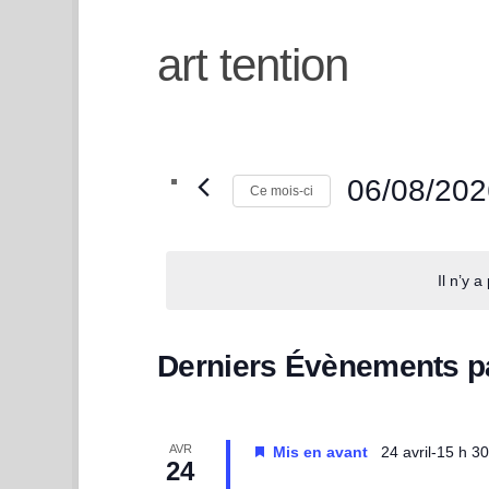
art tention
06/08/202
Ce mois-ci
Sélectionnez
une
Il n’y 
date.
C
Derniers Évènements 
a
AVR
Mis en avant
24 avril-15 h 3
l
24