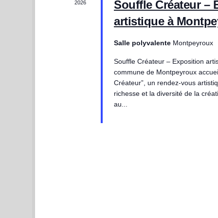
Souffle Créateur – 
2026
e
artistique à Montp
n
Salle polyvalente
Montpeyroux
d
Souffle Créateur – Exposition art
commune de Montpeyroux accueille
Créateur”, un rendez-vous artisti
r
richesse et la diversité de la créat
au...
i
e
r
d
e