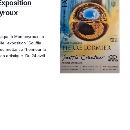
i
Exposition
t
o
eyroux
i
n
o
d
istique à Montpeyroux La
 l’exposition “Souffle
e
n
que mettant à l’honneur la
ion artistique. Du 24 avril
v
p
u
a
e
r
s
c
É
v
o
è