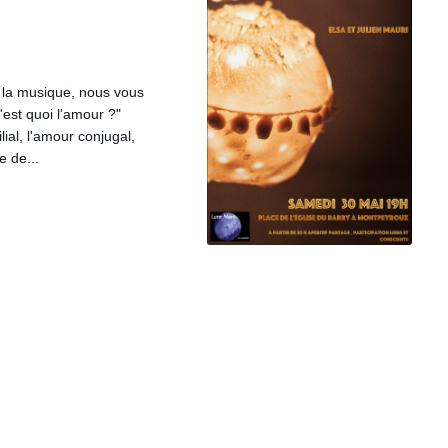
i
t
o
i
n
t la musique, nous vous
o
'est quoi l'amour ?"
d
ilial, l'amour conjugal,
e
e de...
n
v
p
u
a
e
r
s
c
É
v
o
è