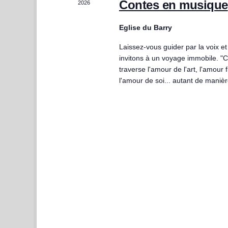
Contes en musique
2026
e
Eglise du Barry
n
Laissez-vous guider par la voix e
invitons à un voyage immobile. "C
d
traverse l'amour de l'art, l'amour f
l'amour de soi... autant de manièr
r
i
e
r
d
e