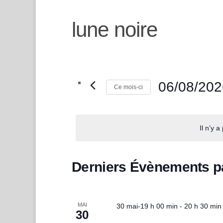
lune noire
06/08/202
Ce mois-ci
Sélectionnez
une
Il n’y 
date.
C
Derniers Évènements 
a
MAI
30 mai-19 h 00 min
-
20 h 30 min
l
30