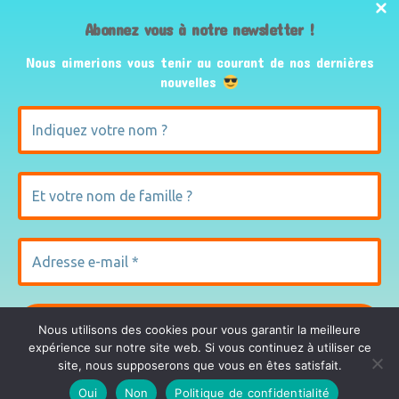
Mot de passe
Abonnez vous à notre newsletter !
Nous aimerions vous tenir au courant de nos dernières
Se souvenir de moi
nouvelles
Mot de passe perdu ?
Nous utilisons des cookies pour vous garantir la meilleure
expérience sur notre site web. Si vous continuez à utiliser ce
Montpeyroux – Hérault Site de la Mairie
site, nous supposerons que vous en êtes satisfait.
Nous ne spammons pas ! Consultez notre politique de
confidentialité pour plus d’informations.
Oui
Non
Politique de confidentialité