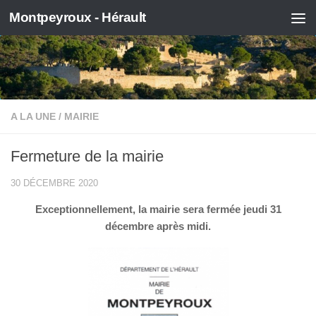
Montpeyroux - Hérault
Skip to content
A LA UNE
/
MAIRIE
Fermeture de la mairie
30 DÉCEMBRE 2020
Exceptionnellement, la mairie sera fermée jeudi 31
décembre
après midi.