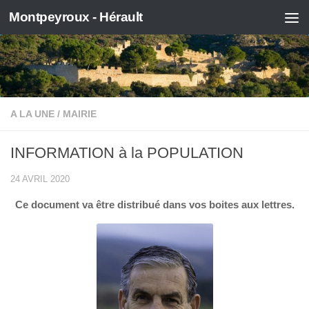
Montpeyroux - Hérault
Skip to content
A LA UNE
/
MAIRIE
INFORMATION à la POPULATION
24 AVRIL 2020
Ce document va être distribué dans vos boites aux lettres.