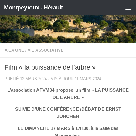
Montpeyroux - Hérault
Skip to content
A LA UNE
/
VIE ASSOCIATIVE
Film « la puissance de l’arbre »
PUBLIÉ
12 MARS 2024
· MIS À JOUR
11 MARS 2024
L’association APVM34 propose un film « LA PUISSANCE
DE L’ARBRE »
SUIVIE D’UNE CONFÉRENCE /DÉBAT DE ERNST
ZÜRCHER
LE DIMANCHE 17 MARS à 17H30, à la Salle des
Micocouliers