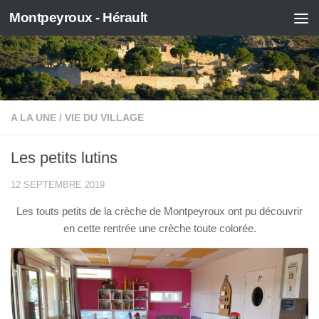
Montpeyroux - Hérault
Skip to content
A LA UNE
/
VIE DU VILLAGE
Les petits lutins
12 SEPTEMBRE 2019
Les touts petits de la crèche de Montpeyroux ont pu découvrir
en cette rentrée une crèche toute colorée.