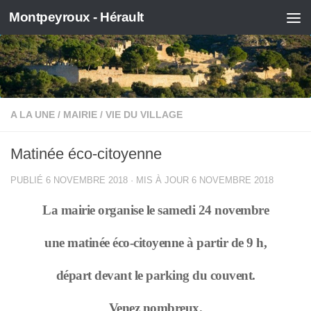
Montpeyroux - Hérault
Skip to content
A LA UNE
/
MAIRIE
/
VIE DU VILLAGE
Matinée éco-citoyenne
PUBLIÉ
6 NOVEMBRE 2018
· MIS À JOUR
6 NOVEMBRE 2018
La mairie organise le samedi 24 novembre
une matinée éco-citoyenne à partir de 9 h,
départ devant le parking du couvent.
Venez nombreux.