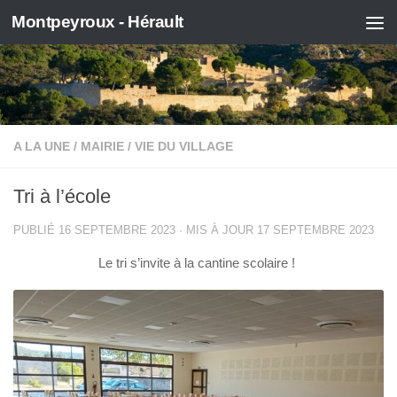
Montpeyroux - Hérault
Skip to content
A LA UNE
/
MAIRIE
/
VIE DU VILLAGE
Tri à l’école
PUBLIÉ
16 SEPTEMBRE 2023
· MIS À JOUR
17 SEPTEMBRE 2023
Le tri s’invite à la cantine scolaire !