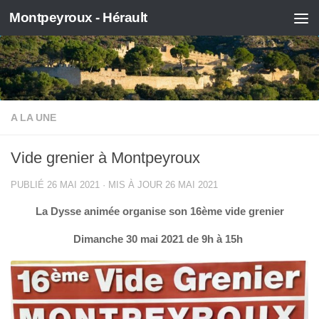
Montpeyroux - Hérault
Skip to content
A LA UNE
Vide grenier à Montpeyroux
PUBLIÉ
26 MAI 2021
· MIS À JOUR
26 MAI 2021
La Dysse animée organise son 16ème vide grenier
Dimanche 30 mai 2021 de 9h à 15h