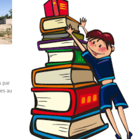
s par
ées au