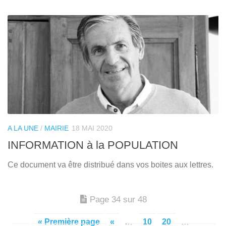
A LA UNE
/
MAIRIE
18 MAI 2020
INFORMATION à la POPULATION
Ce document va être distribué dans vos boites aux lettres.
Page 34 sur 48
« Première page
«
…
10
20
…