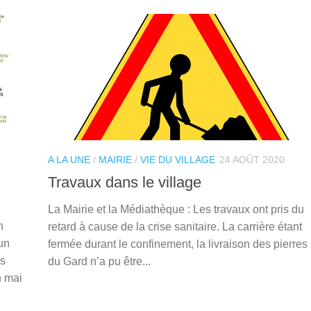
A LA UNE
/
MAIRIE
/
VIE DU VILLAGE
24 AOÛT 2020
Travaux dans le village
La Mairie et la Médiathèque : Les travaux ont pris du
n
retard à cause de la crise sanitaire. La carrière étant
un
fermée durant le confinement, la livraison des pierres
es
du Gard n’a pu être...
n mai