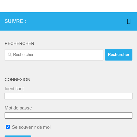
n
è
u
e
n
l
m
SUIVRE :
e
t
e
m
a
n
e
RECHERCHER
t
t
n
Rechercher :
i
t
s
o
n
CONNEXION
s
Identifiant
Mot de passe
Se souvenir de moi