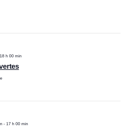
è
n
n
s
e
u
m
e
l
18 h 00 min
n
vertes
t
t
ce
a
t
i
o
in
-
17 h 00 min