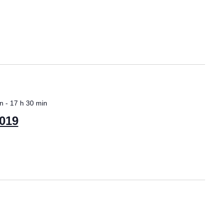
n
s
in
-
17 h 30 min
019