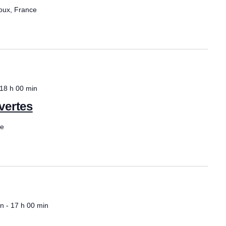
i
oux, France
t
o
i
n
o
d
18 h 00 min
e
n
vertes
v
p
ce
u
a
e
r
s
c
É
in
-
17 h 00 min
v
o