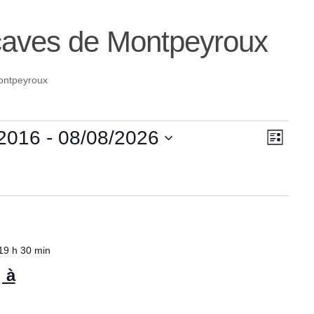
 caves de Montpeyroux
ontpeyroux
N
N
/2016
 - 
08/08/2026
Liste
a
ez
a
v
v
i
i
g
19 h 30 min
g
a
 à
t
a