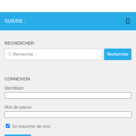
n
è
u
e
n
l
m
SUIVRE :
e
t
e
m
a
n
e
RECHERCHER
t
t
n
Rechercher :
i
t
s
o
n
CONNEXION
s
Identifiant
Mot de passe
Se souvenir de moi