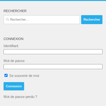
o
s
É
n
RECHERCHER
v
s
Rechercher :
è
u
n
l
e
t
CONNEXION
m
a
Identifiant
e
t
n
i
Mot de passe
t
o
n
Se souvenir de moi
s
Mot de passe perdu ?