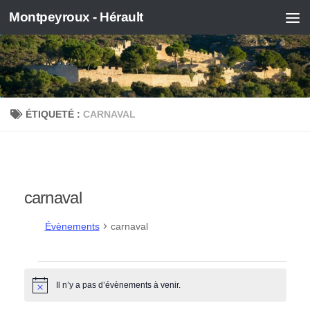
Montpeyroux - Hérault
Skip to content
ÉTIQUETÉ :
CARNAVAL
carnaval
Évènements
carnaval
Évènements
Il n’y a pas d’évènements à venir.
Notice