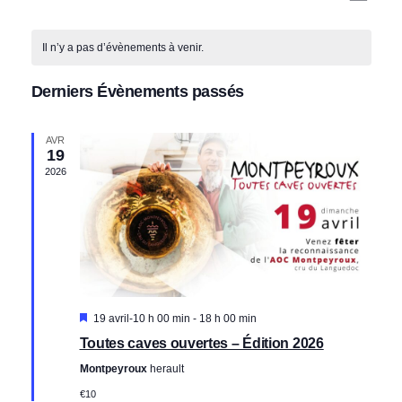
a
a
Sélectionnez
C
une
v
v
Il n’y a pas d’évènements à venir.
a
date.
i
i
l
Derniers Évènements passés
g
g
e
a
a
n
AVR
t
19
t
d
i
2026
i
o
r
o
n
i
n
d
e
p
e
r
a
v
d
Mis
19 avril-10 h 00 min
-
18 h 00 min
r
u
en
e
Toutes caves ouvertes – Édition 2026
avant
c
e
É
Montpeyroux
herault
o
s
v
€10