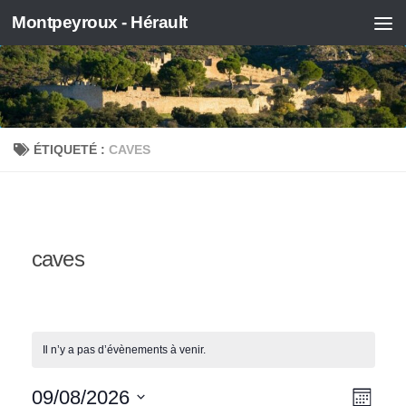
Montpeyroux - Hérault
Skip to content
ÉTIQUETÉ :
CAVES
caves
Il n’y a pas d’évènements à venir.
N
N
09/08/2026
Mois