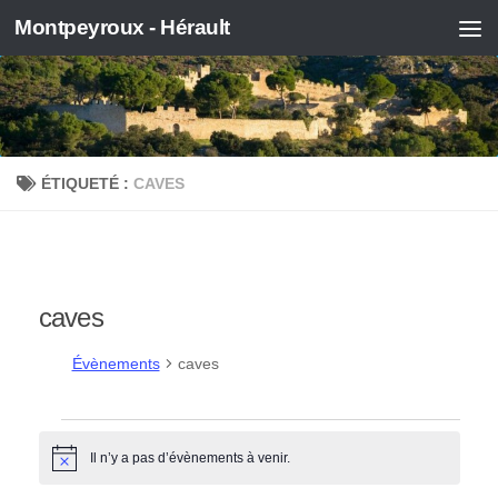
Montpeyroux - Hérault
Skip to content
ÉTIQUETÉ :
CAVES
caves
Évènements
caves
Évènements
Il n’y a pas d’évènements à venir.
Notice