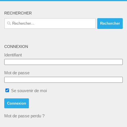
o
s
É
n
RECHERCHER
v
s
Rechercher :
è
u
n
l
e
t
CONNEXION
m
a
Identifiant
e
t
n
i
Mot de passe
t
o
n
Se souvenir de moi
s
Mot de passe perdu ?