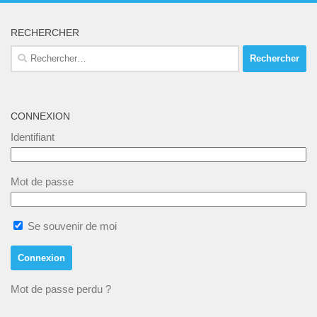
o
s
É
n
RECHERCHER
v
s
Rechercher :
è
u
n
l
e
t
CONNEXION
m
a
Identifiant
e
t
n
i
Mot de passe
t
o
n
Se souvenir de moi
s
Mot de passe perdu ?