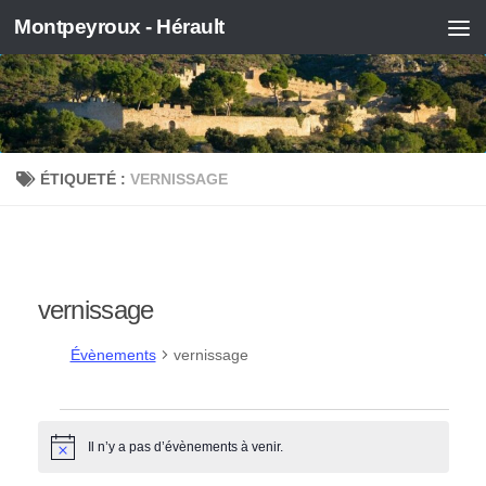
Montpeyroux - Hérault
Skip to content
ÉTIQUETÉ :
VERNISSAGE
vernissage
Évènements
vernissage
Évènements
Il n’y a pas d’évènements à venir.
Notice