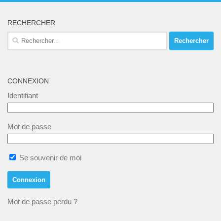
a
n
e
t
RECHERCHER
t
n
i
Rechercher :
t
s
o
n
s
CONNEXION
Identifiant
Mot de passe
Se souvenir de moi
Mot de passe perdu ?