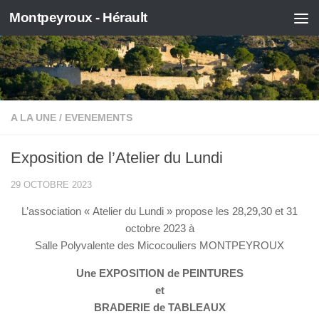
Montpeyroux - Hérault
Skip to content
A LA UNE
/
EVENEMENTS
Exposition de l’Atelier du Lundi
29 OCTOBRE 2023
L’association « Atelier du Lundi » propose les 28,29,30 et 31
octobre 2023 à
Salle Polyvalente des Micocouliers MONTPEYROUX
Une EXPOSITION de PEINTURES
et
BRADERIE de TABLEAUX