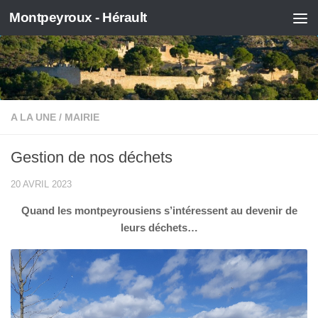
Montpeyroux - Hérault
Skip to content
A LA UNE
/
MAIRIE
Gestion de nos déchets
20 AVRIL 2023
Quand les montpeyrousiens s’intéressent au devenir de
leurs déchets…