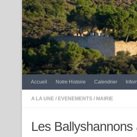
Skip to content
Accueil
Notre Histoire
Calendrier
Infor
A LA UNE
/
EVENEMENTS
/
MAIRIE
Les Ballyshannons à