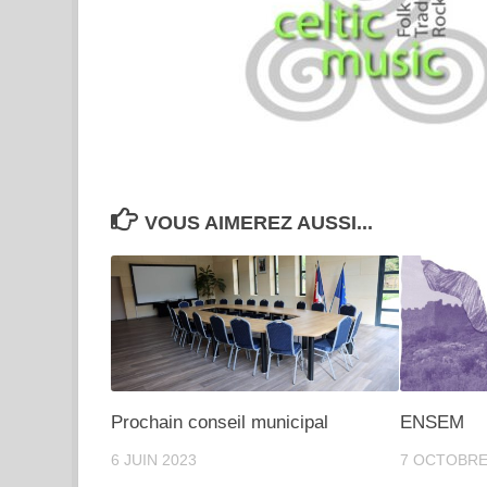
VOUS AIMEREZ AUSSI...
Abonnez vous à notre new
Prochain conseil municipal
ENSEM
Nous aimerions vous tenir au courant de nos der
6 JUIN 2023
7 OCTOBRE