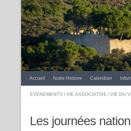
Skip to content
Accueil
Notre Histoire
Calendrier
Infor
EVENEMENTS
/
VIE ASSOCIATIVE
/
VIE DU 
Les journées nation