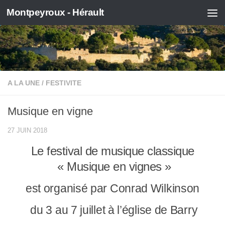
Montpeyroux - Hérault
Skip to content
A LA UNE
/
FESTIVITE
Musique en vigne
27 JUIN 2018
Le festival de musique classique
« Musique en vignes »
est organisé par Conrad Wilkinson
du 3 au 7 juillet à l’église de Barry