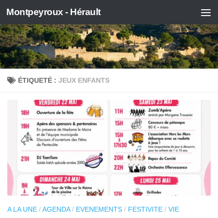
Montpeyroux - Hérault
Skip to content
ÉTIQUETÉ :
JEUX ENFANTS
A LA UNE
/
AGENDA
/
EVENEMENTS
/
FESTIVITE
/
VIE