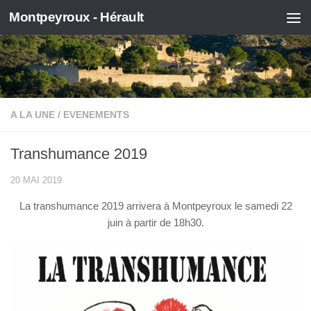
Montpeyroux - Hérault
Skip to content
A LA UNE
/
EVENEMENTS
Transhumance 2019
20 MAI 2019
La transhumance 2019 arrivera à Montpeyroux le samedi 22
juin à partir de 18h30.