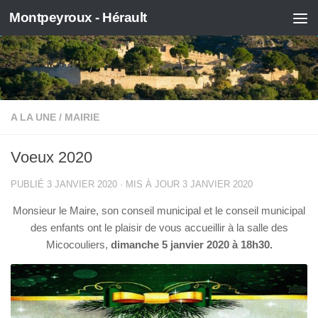
Montpeyroux - Hérault
Skip to content
A LA UNE
/
MAIRIE
Voeux 2020
PUBLIÉ
3 JANVIER 2020
· MIS À JOUR
3 JANVIER 2020
Monsieur le Maire, son conseil municipal et le conseil municipal
des enfants ont le plaisir de vous accueillir à la salle des
Micocouliers,
dimanche 5 janvier 2020 à 18h30.