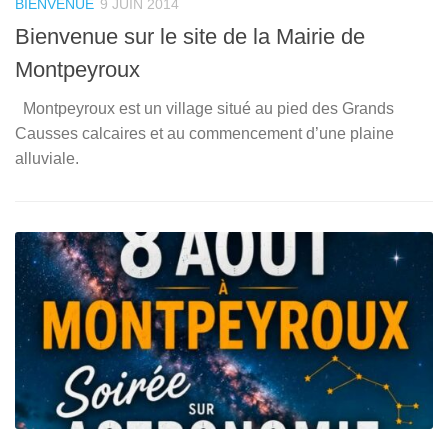
BIENVENUE
9 JUIN 2014
B
Bienvenue sur le site de la Mairie de
B
Montpeyroux
M
Montpeyroux est un village situé au pied des Grands
Mo
Causses calcaires et au commencement d’une plaine
C
alluviale.
al