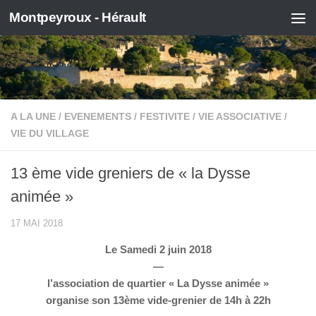
Montpeyroux - Hérault
Skip to content
A LA UNE
/
EVENEMENTS
/
FESTIVITE
/
VIE ASSOCIATIVE
/
VIE DU VILLAGE
13 ème vide greniers de « la Dysse
animée »
17 MAI 2018
Le Samedi 2 juin 2018
—
l’association de quartier « La Dysse animée »
organise son 13ème vide-grenier de 14h à 22h