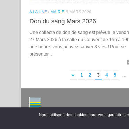
A LA UNE
/
MAIRIE
9 MARS 2026
Don du sang Mars 2026
Une collecte de don de sang est prévue le vendr
27 Mars 2026 à la salle du Couvent de 15h à 19
une heure, vous pouvez sauver 3 vies ! Pour se
présenter...
«
1
2
3
4
5
…
Nous utilisons des cookies pour vous garantir la m
Montpeyroux – Hérault Site de la Mairie