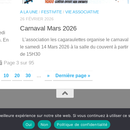
A LA UNE
/
FESTIVITE
/
VIE ASSOCIATIVE
26 FÉVRIER 2026
Carnaval Mars 2026
edi
L’association les cagaraulettes organise le carnaval
h. En
le samedi 14 Mars 2026 à la salle du couvent à partir
de 15H30
Page 3 sur 95
10
20
30
…
»
Dernière page »
eilleure expérience sur notre site web. Si vous continuez à utiliser ce
Oui
Non
Politique de confidentialité