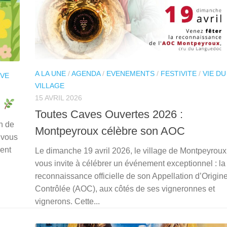
A LA UNE
/
AGENDA
/
EVENEMENTS
/
FESTIVITE
/
VIE DU
IVE
VILLAGE
15 AVRIL 2026
x
Toutes Caves Ouvertes 2026 :
on de
Montpeyroux célèbre son AOC
 vous
ment
Le dimanche 19 avril 2026, le village de Montpeyroux
vous invite à célébrer un événement exceptionnel : la
reconnaissance officielle de son Appellation d’Origin
Contrôlée (AOC), aux côtés de ses vigneronnes et
vignerons. Cette...