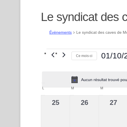
Le syndicat des
Évènements
Le syndicat des caves de M
Évènements
01/10/
Ce mois-ci
Sélectionne
une
Aucun résultat trouvé po
date.
C
L
LUNDI
M
MARDI
M
MERCREDI
a
0
0
0
25
26
27
évènement,
évènement,
évèn
l