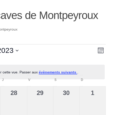
 caves de Montpeyroux
ontpeyroux
N
N
2023
Mois
a
z
a
v
ur cette vue. Passer aux
évènements suivants
.
v
Notice
i
J
JEUDI
V
VENDREDI
S
SAMEDI
D
DIMANCHE
i
g
0
0
0
0
28
29
30
1
g
a
ement,
évènement,
évènement,
évènement,
évèneme
t
a