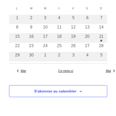
a
a
Sélectionnez
C
une
v
L
LUNDI
M
MARDI
M
MERCREDI
J
JEUDI
V
VENDREDI
S
SAMEDI
D
DIMANCH
v
a
date.
i
0
0
0
0
0
0
0
1
2
3
4
5
6
i
7
l
évènements
évènements
évènements
évènements
évènements
évènements
évèneme
g
g
0
0
0
0
0
0
0
8
9
10
11
12
13
14
e
a
évènements
évènements
évènements
évènements
évènements
évènements
évèneme
a
0
0
0
0
0
0
1
15
16
17
18
19
20
21
n
t
t
évènements
évènements
évènements
évènements
évènements
évènements
é
0
0
0
0
0
0
0
22
23
24
25
26
27
28
d
i
v
i
évènements
évènements
évènements
évènements
évènements
évènements
évèneme
o
r
0
0
0
0
0
0
è
0
29
30
1
2
3
4
5
o
évènements
évènements
évènements
évènements
évènements
évènements
n
évèneme
n
i
n
e
d
e
Mar
Ce mois-ci
Mai
m
p
e
r
e
a
v
n
d
r
S’abonner au calendrier
u
t
e
c
e
É
o
s
v
É
n