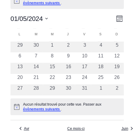
Notice
évènements suivants
.
N
N
01/05/2024
Mois
a
a
Sélectionnez
C
une
v
L
LUNDI
M
MARDI
M
MERCREDI
J
JEUDI
V
VENDREDI
S
SAMEDI
D
DIMANCH
v
a
date.
i
0
0
0
0
0
0
0
29
30
1
2
3
4
i
5
l
évènements
évènements
évènements
évènements
évènements
évènements
évèneme
g
g
0
0
0
0
0
0
0
6
7
8
9
10
11
12
e
a
évènements
évènements
évènements
évènements
évènements
évènements
évèneme
a
0
0
0
0
0
0
0
13
14
15
16
17
18
19
n
t
t
évènements
évènements
évènements
évènements
évènements
évènements
évèneme
0
0
0
0
0
0
0
20
21
22
23
24
25
26
d
i
i
évènements
évènements
évènements
évènements
évènements
évènements
évèneme
o
r
0
0
0
0
0
0
0
27
28
29
30
31
1
2
o
évènements
évènements
évènements
évènements
évènements
évènements
évèneme
n
i
n
d
Aucun résultat trouvé pour cette vue. Passer aux
e
Notice
évènements suivants
.
p
e
r
a
v
d
r
Avr
Ce mois-ci
Juin
u