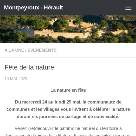
Montpeyroux - Hérault
Skip to content
A LA UNE
/
EVENEMENTS
Fête de la nature
10 MAI 2023
La nature en fête
Du mercredi 24 au lundi 29 mai, la communauté de
communes et les villages vous invitent à célébrer la nature
durant six journées de partage et de convivialité.
Venez (re)découvrir le patrimoine naturel du territoire à
l’occasion de la Fête de la Nature, 6 jours de festivités diverses