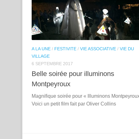
A LA UNE
/
FESTIVITE
/
VIE ASSOCIATIVE
/
VIE DU
VILLAGE
6 SEPTEMBRE 2017
Belle soirée pour illuminons
Montpeyroux
Magnifique soirée pour « Illuminons Montpeyrou
Voici un petit film fait par Oliver Collins