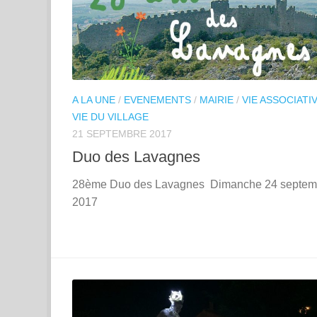
A LA UNE
/
EVENEMENTS
/
MAIRIE
/
VIE ASSOCIATI
VIE DU VILLAGE
21 SEPTEMBRE 2017
Duo des Lavagnes
28ème Duo des Lavagnes Dimanche 24 septem
2017