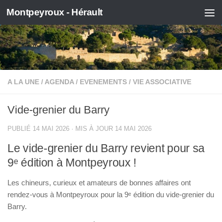
Montpeyroux - Hérault
Skip to content
A LA UNE
/
AGENDA
/
EVENEMENTS
/
VIE ASSOCIATIVE
Vide-grenier du Barry
PUBLIÉ
14 MAI 2026
· MIS À JOUR
14 MAI 2026
Le vide-grenier du Barry revient pour sa
9ᵉ édition à Montpeyroux !
Les chineurs, curieux et amateurs de bonnes affaires ont
rendez-vous à
Montpeyroux
pour la 9ᵉ édition du vide-grenier du
Barry.